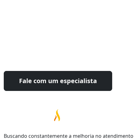
Estamos prontos para
otimizar seu processo industrial
Fale com nossos especialistas e encontre a
solução ideal para sua operação.
Fale com um especialista
Buscando constantemente a melhoria no atendimento