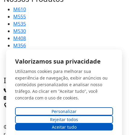
M610
M555
M535
M530
M408
M356
M215
Valorizamos sua privacidade
Utilizamos cookies para melhorar sua
Informações
experiência de navegação, exibir anúncios ou
conteúdos personalizados e analisar nosso
(31) 3661-3335
tráfego. Ao clicar em "Aceitar tudo", você
comercial@imports.com.br
concorda com o uso de cookies.
Rua Doutor Rocha, 997 - Centro, Pedro Leopoldo
Personalizar
Rejeitar todos
© 2026
SMI Soluções Industriais
. Todos os direitos
Aceitar tudo
reservados.