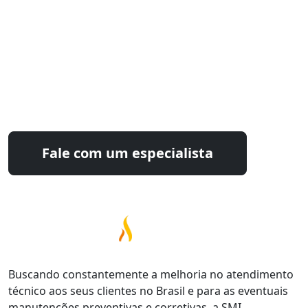
Estamos prontos para
otimizar seu processo industrial
Fale com nossos especialistas e encontre a
solução ideal para sua operação.
Fale com um especialista
Buscando constantemente a melhoria no atendimento
técnico aos seus clientes no Brasil e para as eventuais
manutenções preventivas e corretivas, a SMI