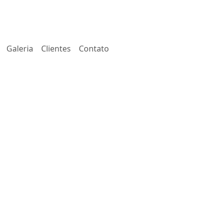
Galeria
Clientes
Contato
UGUEL DE EQUIPAMENTOS
SISTÊNCIA
+
CNICA
SPEÇÃO DE PROCESSOS DE ALTA
MPERATURA
NDA E MANUTENÇÃO DE SISTEMAS DE