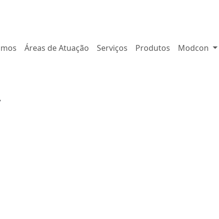
omos
Áreas de Atuação
Serviços
Produtos
Modcon
A
CNICA
AL
AS
TÉ
IN
TE
VE