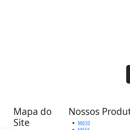
nta com engenheiros, técnicos e projetistas
ífica de cada cliente. Com um grande know-how e
al, esta equipe técnica é capaz de elaborar projetos,
 treinamento, ou seja, está lado a lado com o cliente
stema de monitoramento.
Assistência Técnica no MENU ao lado.
a
o industrial
ontre a solução ideal para sua operação.
Mapa do
Nossos Produ
Site
M610
M555