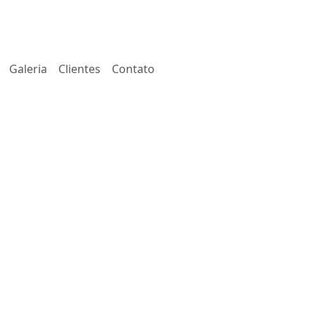
Galeria
Clientes
Contato
MENTO E
+
LCINAÇÃO
RTILIZANTES
+
NERAÇÃO
+