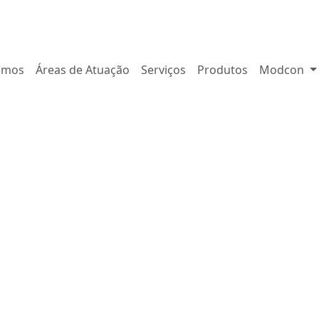
omos
Áreas de Atuação
Serviços
Produtos
Modcon
CI
CA
FE
MI