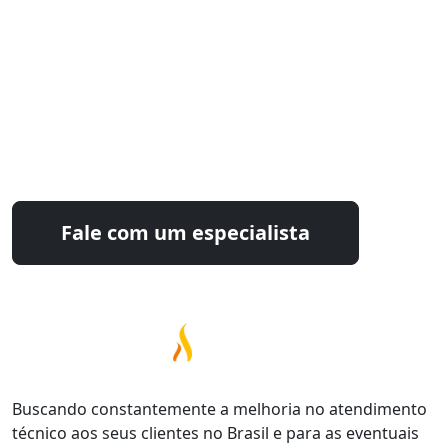
Estamos prontos para
otimizar seu processo industrial
Fale com nossos especialistas e encontre a
solução ideal para sua operação.
Fale com um especialista
Buscando constantemente a melhoria no atendimento
técnico aos seus clientes no Brasil e para as eventuais