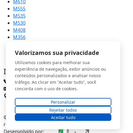
M610
M555
M535
M530
M408
M356
M215
Valorizamos sua privacidade
Utilizamos cookies para melhorar sua
Informações
experiência de navegação, exibir anúncios ou
conteúdos personalizados e analisar nosso
(31) 3661-3335
tráfego. Ao clicar em "Aceitar tudo", você
comercial@imports.com.br
concorda com o uso de cookies.
Rua Doutor Rocha, 997 - Centro, Pedro Leopoldo
Personalizar
Rejeitar todos
© 2026
SMI Soluções Industriais
. Todos os direitos
Aceitar tudo
reservados.
Desenvolvido por: