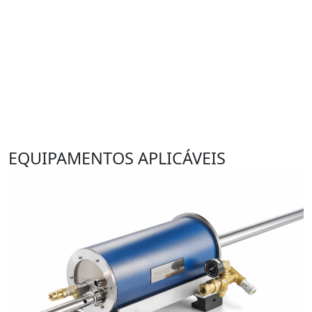
PETROQUÍMICO
+
SIDERURGIA
+
SUCROENERGÉTICOS
+
TERMOELÉTRICAS
+
VIDRO
+
EQUIPAMENTOS APLICÁVEIS