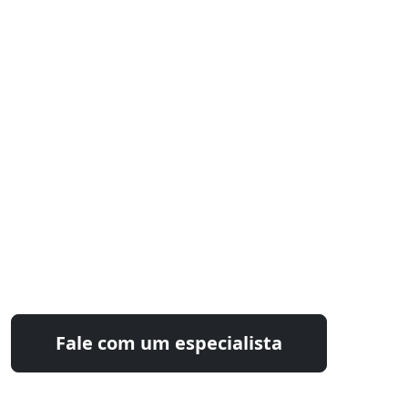
Monitoramento Forno de cimento Paraná
Estamos prontos para
otimizar seu processo industrial
Fale com nossos especialistas e encontre a
solução ideal para sua operação.
Fale com um especialista