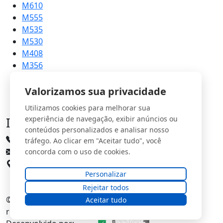
M610
M555
M535
M530
M408
M356
M215
Valorizamos sua privacidade
Utilizamos cookies para melhorar sua
Informações
experiência de navegação, exibir anúncios ou
conteúdos personalizados e analisar nosso
(31) 3661-3335
tráfego. Ao clicar em "Aceitar tudo", você
comercial@imports.com.br
concorda com o uso de cookies.
Rua Doutor Rocha, 997 - Centro, Pedro Leopoldo
Personalizar
Rejeitar todos
© 2026
SMI Soluções Industriais
. Todos os direitos
Aceitar tudo
reservados.