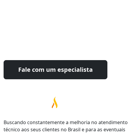
Estamos prontos para
otimizar seu processo industrial
Fale com nossos especialistas e encontre a
solução ideal para sua operação.
Fale com um especialista
Buscando constantemente a melhoria no atendimento
técnico aos seus clientes no Brasil e para as eventuais