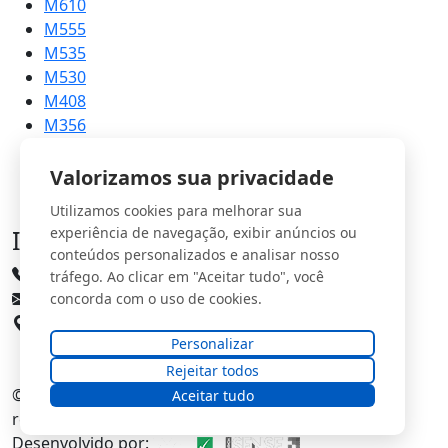
M610
M555
M535
M530
M408
M356
M215
Valorizamos sua privacidade
Utilizamos cookies para melhorar sua
Informações
experiência de navegação, exibir anúncios ou
conteúdos personalizados e analisar nosso
(31) 3661-3335
tráfego. Ao clicar em "Aceitar tudo", você
comercial@imports.com.br
concorda com o uso de cookies.
Rua Doutor Rocha, 997 - Centro, Pedro Leopoldo
Personalizar
Rejeitar todos
© 2026
SMI Soluções Industriais
. Todos os direitos
Aceitar tudo
reservados.
Desenvolvido por: