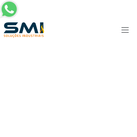
Página inicial
/
SMI Imports
Caldeira recuperação química