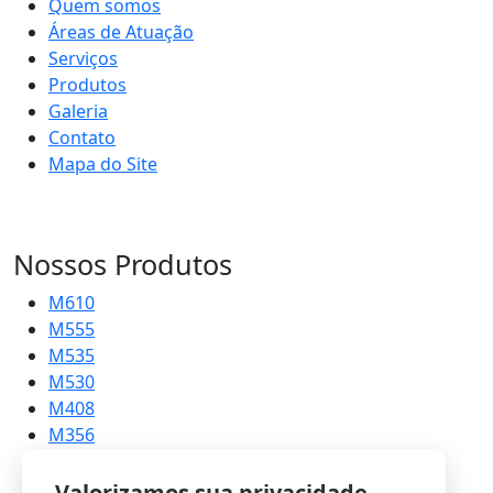
Quem somos
Áreas de Atuação
Serviços
Produtos
Galeria
Contato
Mapa do Site
Nossos Produtos
M610
M555
M535
M530
M408
M356
M215
Valorizamos sua privacidade